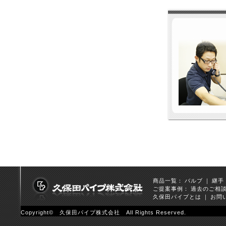
商品一覧：
バルブ
｜
継手
ご提案事例：
過去のご相
久保田パイプとは
｜
お問
Copyright© 久保田パイプ株式会社 All Rights Reserved.