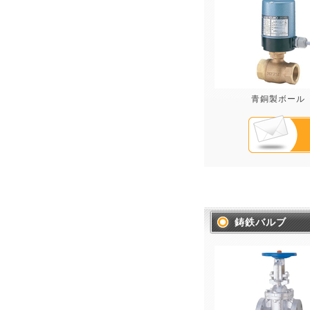
青銅製ボール
鋳鉄バルブ