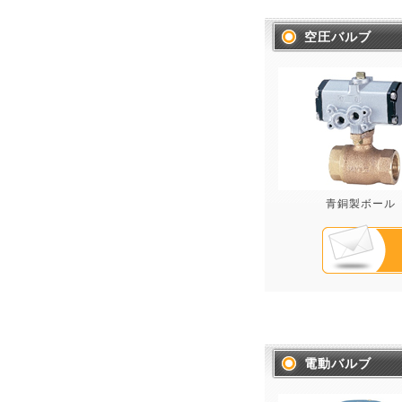
空圧バルブ
青銅製ボール
電動バルブ