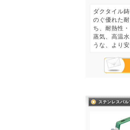
ダクタイル鋳
のぐ優れた耐
ち、耐熱性・
蒸気、高温水
うな、より安
ステンレスバル