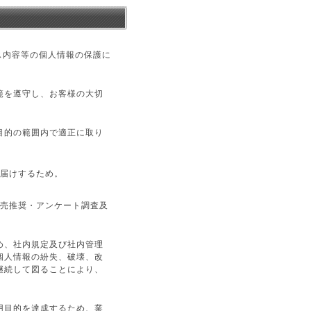
ス内容等の個人情報の保護に
範を遵守し、お客様の大切
目的の範囲内で適正に取り
届けするため。
売推奨・アンケート調査及
め、社内規定及び社内管理
個人情報の紛失、破壊、改
継続して図ることにより、
用目的を達成するため、業