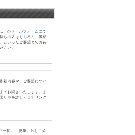
以下の
メールフォーム
にて
持ちの方はもちろん、漠然
」といったご要望までお待
ださい。
依頼内容や、ご要望につい
までお聞きいたします。ま
困り事を詳しくヒアリング
フ一同、ご要望に対して柔