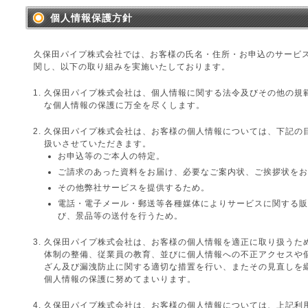
個人情報保護方針
久保田パイプ株式会社では、お客様の氏名・住所・お申込のサービ
関し、以下の取り組みを実施いたしております。
久保田パイプ株式会社は、個人情報に関する法令及びその他の規
な個人情報の保護に万全を尽くします。
久保田パイプ株式会社は、お客様の個人情報については、下記の
扱いさせていただきます。
お申込等のご本人の特定。
ご請求のあった資料をお届け、必要なご案内状、ご挨拶状をお
その他弊社サービスを提供するため。
電話・電子メール・郵送等各種媒体によりサービスに関する販
び、景品等の送付を行うため。
久保田パイプ株式会社は、お客様の個人情報を適正に取り扱うた
体制の整備、従業員の教育、並びに個人情報への不正アクセスや
ざん及び漏洩防止に関する適切な措置を行い、またその見直しを
個人情報の保護に努めてまいります。
久保田パイプ株式会社は、お客様の個人情報については、上記利